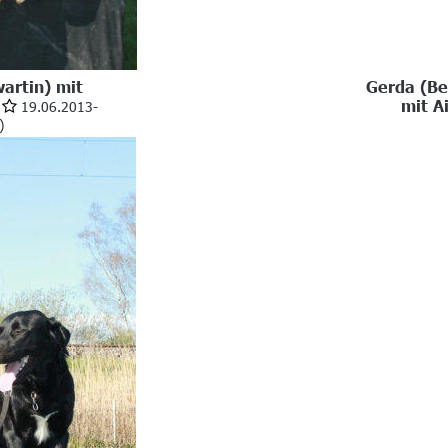
artin) mit 
Gerda (Bes
 
mit A
 19.06.2013-

)