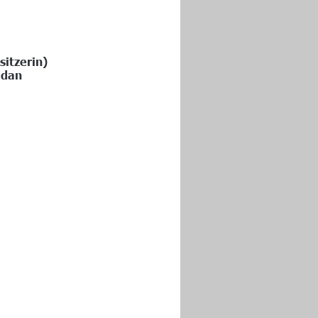
itzerin) 
idan